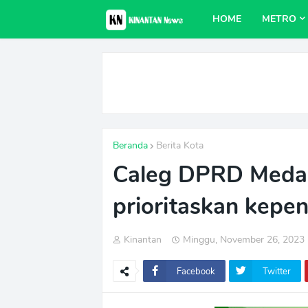
HOME
METRO
Beranda
Berita Kota
Caleg DPRD Medan
prioritaskan kepe
Kinantan
Minggu, November 26, 2023
Facebook
Twitter